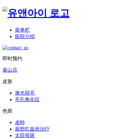
菜单栏
医院介绍
即时预约
釜山店
皮肤
激光脱毛
毛孔角化症
色斑
皮秒
面部红血丝治疗
太田母斑