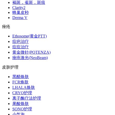
褐斑，雀斑，斑痕
Clarity2
蜂巢皮秒
Derma V
痤疮
Ethosome(黄金PTT)
痘疤治疗
痘痘治疗
黄金微针(POTENZA)
痤疮激光(NeoBeam)
皮肤护理
黑醋焕肤
FCR焕肤
LHALA焕肤
CRYO护理
离子酶疗法护理
果酸焕肤
SONO护理
小气泡