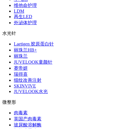
维他命护理
LDM
再生LED
外泌体护理
水光针
Laetigen 胶原蛋白针
丽珠兰HB+
丽珠兰
JUVELOOK童颜针
赛帝妍
瑞得喜
细纹改善注射
SKINVIVE
JUVELOOK水光
微整形
肉毒素
英国产肉毒素
玻尿酸溶解酶