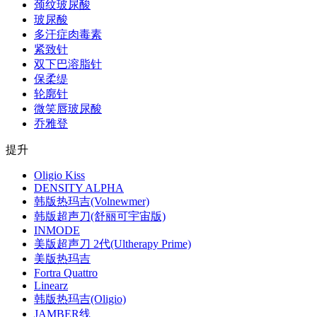
颈纹玻尿酸
玻尿酸
多汗症肉毒素
紧致针
双下巴溶脂针
保柔缇
轮廓针
微笑唇玻尿酸
乔雅登
提升
Oligio Kiss
DENSITY ALPHA
韩版热玛吉(Volnewmer)
韩版超声刀(舒丽可宇宙版)
INMODE
美版超声刀 2代(Ultherapy Prime)
美版热玛吉
Fortra Quattro
Linearz
韩版热玛吉(Oligio)
JAMBER线