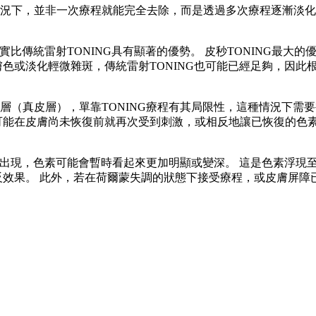
況下，並非一次療程就能完全去除，而是透過多次療程逐漸淡化
實比傳統雷射TONING具有顯著的優勢。 皮秒TONING最
色或淡化輕微雜斑，傳統雷射TONING也可能已經足夠，因此
層（真皮層），單靠TONING療程有其局限性，這種情況下需
可能在皮膚尚未恢復前就再次受到刺激，或相反地讓已恢復的色
應出現，色素可能會暫時看起來更加明顯或變深。 這是色素浮現
反效果。 此外，若在荷爾蒙失調的狀態下接受療程，或皮膚屏障